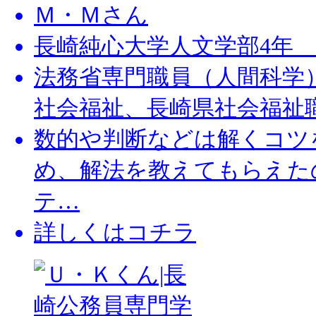
Ｍ・Ｍさん
長崎純心大学人文学部4年
法務省専門職員（人間科学
社会福祉、長崎県社会福祉
数的や判断などは解くコツ
め、解法を教えてもらえた
テ…
詳しくはコチラ