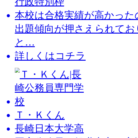
行政特別枠
本校は合格実績が高かった
出題傾向が押さえられてお
と…
詳しくはコチラ
Ｔ・Ｋくん
長崎日本大学高