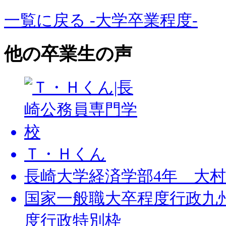
一覧に戻る -大学卒業程度-
他の卒業生の声
Ｔ・Ｈくん
長崎大学経済学部4年 大
国家一般職大卒程度行政九
度行政特別枠