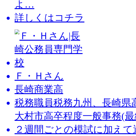
よ…
詳しくはコチラ
Ｆ・Ｈさん
⾧崎商業高
税務職員税務九州、⾧崎県高
大村市高卒程度一般事務(最終合
２週間ごとの模試に加えて