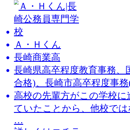
Ａ・Ｈくん
⾧崎商業高
⾧崎県高卒程度教育事務、国
合格)、⾧崎市高卒程度事務(2次
高校の先輩方がこの学校に
ていたことから、他校では
…