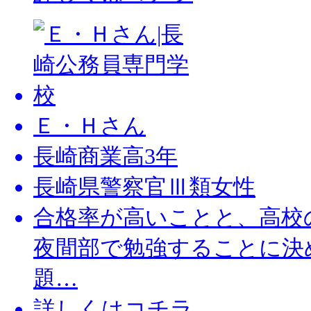
Ｅ・Ｈさん
長崎商業高3年
⾧崎県警察官Ⅲ類女性
合格率が高いことと、高校
夜間部で勉強することに決
題…
詳しくはコチラ