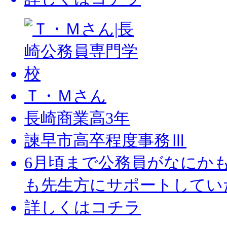
Ｔ・Ｍさん
長崎商業高3年
諫早市高卒程度事務Ⅲ
6月頃まで公務員がなにか
も先生方にサポートしてい
詳しくはコチラ