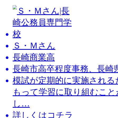
Ｓ・Ｍさん
⾧崎商業高
⾧崎市高卒程度事務、⾧崎県
模試が定期的に実施される
もって学習に取り組むこと
し…
詳しくはコチラ